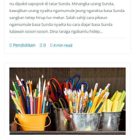
nu dipaké sapopoé di tatar Sunda. Minangka urang Sunda,
kawajiban urang nyaéta ngamumule jeung ngaraksa basa Sunda
sangkan tetep hirup tur mekar. Salah sahiji cara pikeun
ngamumule basa Sunda nyaéta ku cara diajar basa Sunda
kalawan soson-soson. Dina raraga ngabantu hidep…
Pendidikan
0
4 min read