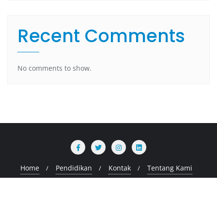
Recent Comments
No comments to show.
Home
Pendidikan
Kontak
Tentang Kami
Copyright ©2026 stimiksepnop.ac.id . All rights reserved.
Powered by
WordPress
&
Designed by
Bizberg Themes