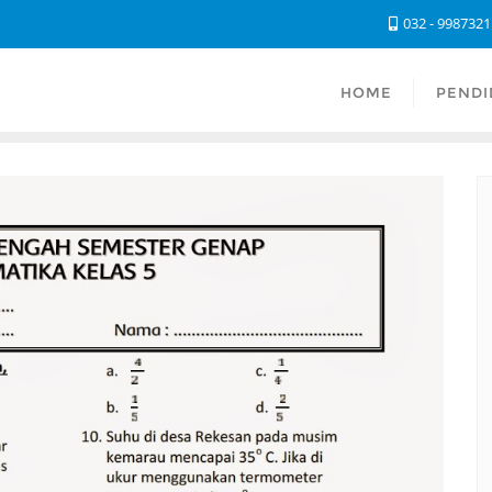
032 - 998732
HOME
PENDI