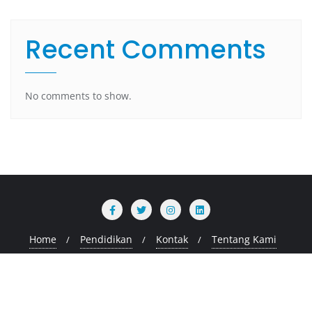
Recent Comments
No comments to show.
Home
Pendidikan
Kontak
Tentang Kami
Copyright ©2026 stimiksepnop.ac.id . All rights reserved.
Powered by
WordPress
&
Designed by
Bizberg Themes