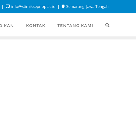
1
info@stimiksepnop.ac.id
Semarang, Jawa Tengah
DIKAN
KONTAK
TENTANG KAMI