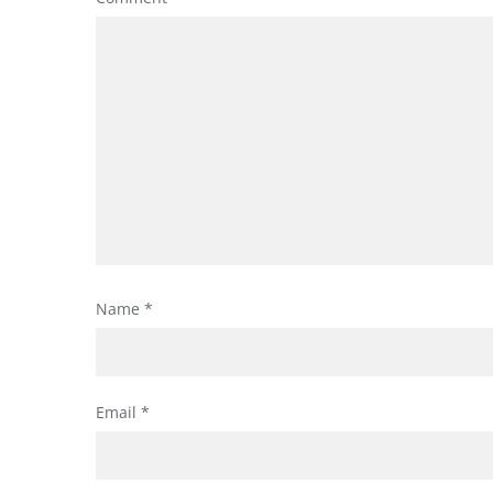
Name
*
Email
*