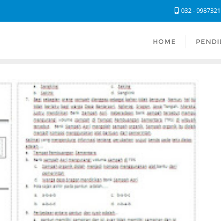
032 - 998732
HOME
PENDI