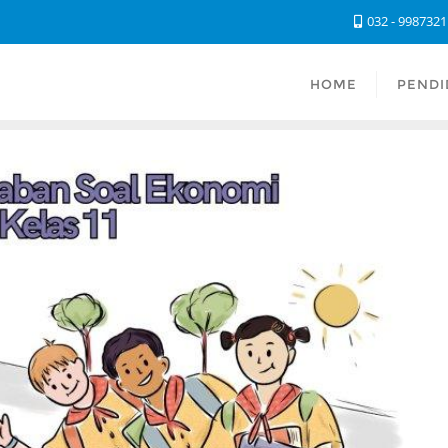
032 - 998732
HOME
PENDI