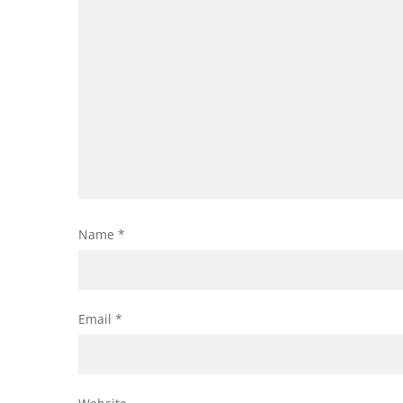
Name
*
Email
*