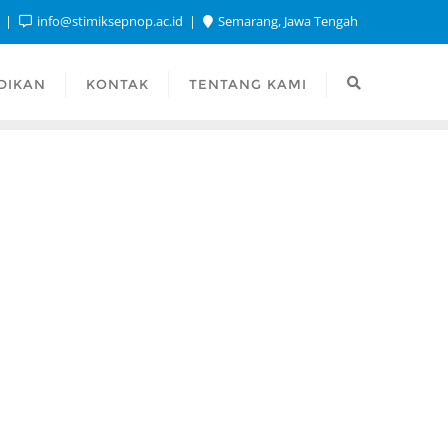
1
info@stimiksepnop.ac.id
Semarang, Jawa Tengah
DIKAN
KONTAK
TENTANG KAMI