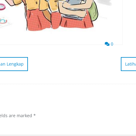
0
uan Lengkap
Latih
ields are marked
*