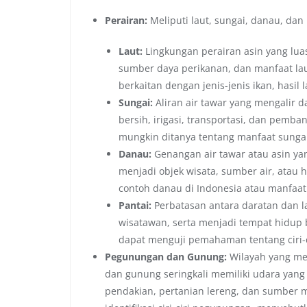
Perairan:
Meliputi laut, sungai, danau, dan 
Laut:
Lingkungan perairan asin yang luas
sumber daya perikanan, dan manfaat laut 
berkaitan dengan jenis-jenis ikan, hasil l
Sungai:
Aliran air tawar yang mengalir da
bersih, irigasi, transportasi, dan pemban
mungkin ditanya tentang manfaat sungai
Danau:
Genangan air tawar atau asin yang
menjadi objek wisata, sumber air, atau h
contoh danau di Indonesia atau manfaat
Pantai:
Perbatasan antara daratan dan l
wisatawan, serta menjadi tempat hidup b
dapat menguji pemahaman tentang ciri-ci
Pegunungan dan Gunung:
Wilayah yang me
dan gunung seringkali memiliki udara yang s
pendakian, pertanian lereng, dan sumber ma