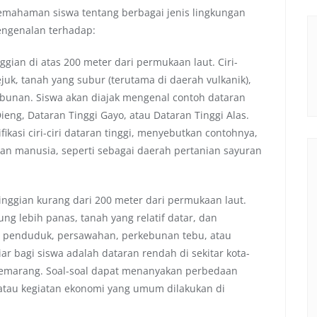
emahaman siswa tentang berbagai jenis lingkungan
pengenalan terhadap:
ggian di atas 200 meter dari permukaan laut. Ciri-
ejuk, tanah yang subur (terutama di daerah vulkanik),
ebunan. Siswa akan diajak mengenal contoh dataran
Dieng, Dataran Tinggi Gayo, atau Dataran Tinggi Alas.
fikasi ciri-ciri dataran tinggi, menyebutkan contohnya,
an manusia, seperti sebagai daerah pertanian sayuran
inggian kurang dari 200 meter dari permukaan laut.
ng lebih panas, tanah yang relatif datar, dan
n penduduk, persawahan, perkebunan tebu, atau
ar bagi siswa adalah dataran rendah di sekitar kota-
u Semarang. Soal-soal dapat menanyakan perbedaan
 atau kegiatan ekonomi yang umum dilakukan di