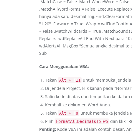
.MatchCase = False .MatchWholeWord = False 
.MatchAllWordForms = False .Execute Replace:
hanya ada satu desimal rng.Find.ClearFormattin
"1.20" .Forward = True .Wrap = wdFindContinu
= False .MatchWildcards = True .MatchSoundsL
Replace:=wdReplaceAll End With Next para ' K
wdAlertsAll MsgBox "Semua angka desimal tel
Sub
Cara Menggunakan VBA:
Tekan
untuk membuka jendela 
Alt + F11
Di jendela Project, klik kanan pada "Normal
Salin kode di atas dan tempelkan ke dalam
Kembali ke dokumen Word Anda.
Tekan
untuk membuka jendela M
Alt + F8
Pilih
dan klik "R
FormatAllDecimalsToTwo
Penting:
Kode VBA ini adalah contoh dasar. A