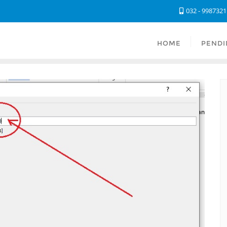
032 - 998732
HOME
PENDI