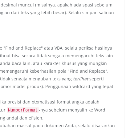
desimal muncul (misalnya, apakah ada spasi sebelum
ian dari teks yang lebih besar). Selalu simpan salinan
Find and Replace" atau VBA, selalu periksa hasilnya
buat bisa secara tidak sengaja memengaruhi teks lain.
tanda baca lain, atau karakter khusus yang mungkin
a memengaruhi keberhasilan pola "Find and Replace".
 tidak sengaja mengubah teks yang
terlihat
seperti
 nomor model produk). Penggunaan wildcard yang tepat
 jika presisi dan otomatisasi format angka adalah
itur
-nya sebelum menyalin ke Word
NumberFormat
ng andal dan efisien.
bahan massal pada dokumen Anda, selalu disarankan