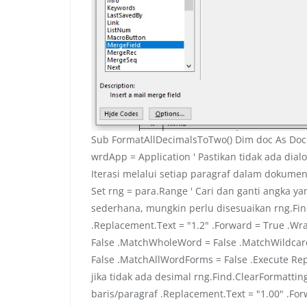
Sub FormatAllDecimalsToTwo() Dim doc As Do
wrdApp = Application ' Pastikan tidak ada dia
Iterasi melalui setiap paragraf dalam dokume
Set rng = para.Range ' Cari dan ganti angka yan
sederhana, mungkin perlu disesuaikan rng.Find.
.Replacement.Text = "1.2" .Forward = True .Wr
False .MatchWholeWord = False .MatchWildcard
False .MatchAllWordForms = False .Execute Re
jika tidak ada desimal rng.Find.ClearFormatting 
baris/paragraf .Replacement.Text = "1.00" .Fo