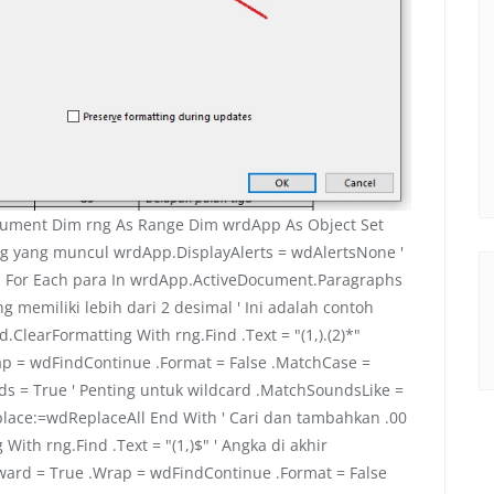
cument Dim rng As Range Dim wrdApp As Object Set
log yang muncul wrdApp.DisplayAlerts = wdAlertsNone '
n For Each para In wrdApp.ActiveDocument.Paragraphs
g memiliki lebih dari 2 desimal ' Ini adalah contoh
ClearFormatting With rng.Find .Text = "(1,).(2)*"
ap = wdFindContinue .Format = False .MatchCase =
s = True ' Penting untuk wildcard .MatchSoundsLike =
place:=wdReplaceAll End With ' Cari dan tambahkan .00
With rng.Find .Text = "(1,)$" ' Angka di akhir
rward = True .Wrap = wdFindContinue .Format = False