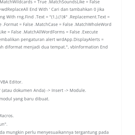
.MatchWildcards = True .MatchSoundsLike = False
=wdReplaceAll End With ' Cari dan tambahkan 0 jika
g With rng.Find .Text = "(1,).(1)$" .Replacement.Text =
e .Format = False .MatchCase = False .MatchWholeWord
ike = False .MatchAllWordForms = False .Execute
embalikan pengaturan alert wrdApp.DisplayAlerts =
ah diformat menjadi dua tempat.", vbInformation End
VBA Editor.
" (atau dokumen Anda) -> Insert -> Module.
 modul yang baru dibuat.
acros.
un".
nda mungkin perlu menyesuaikannya tergantung pada