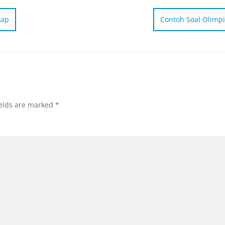
kap
Contoh Soal Olimp
ields are marked
*