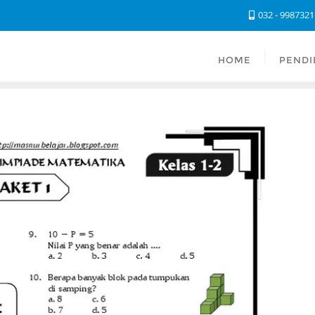
032 - 998732
HOME
PENDI