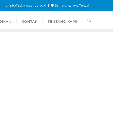
1
info@stimiksepnop.ac.id
Semarang, Jawa Tengah
DIKAN
KONTAK
TENTANG KAMI