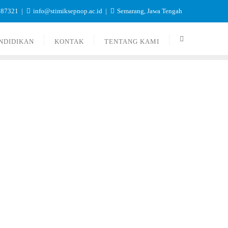
987321
info@stimiksepnop.ac.id
Semarang, Jawa Tengah
NDIDIKAN
KONTAK
TENTANG KAMI