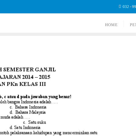
032 - 9
HOME
PE