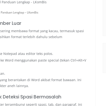
d Panduan Lengkap – LKomBis
umber Luar
n sering membawa format yang kacau, termasuk spasi
sihkan format terlebih dahulu sebelum
ke Notepad atau editor teks polos.
an ke Word menggunakan paste special (tekan Ctrl+Alt+V
han.
 yang berantakan di Word akibat format bawaan. Ini
kter aneh lainnya.
k Deteksi Spasi Bermasalah
r tersembunyi seperti spasi, tab, dan paragraf. Ini