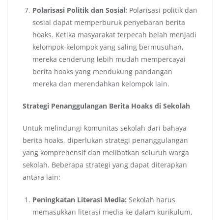
Polarisasi Politik dan Sosial:
Polarisasi politik dan
sosial dapat memperburuk penyebaran berita
hoaks. Ketika masyarakat terpecah belah menjadi
kelompok-kelompok yang saling bermusuhan,
mereka cenderung lebih mudah mempercayai
berita hoaks yang mendukung pandangan
mereka dan merendahkan kelompok lain.
Strategi Penanggulangan Berita Hoaks di Sekolah
Untuk melindungi komunitas sekolah dari bahaya
berita hoaks, diperlukan strategi penanggulangan
yang komprehensif dan melibatkan seluruh warga
sekolah. Beberapa strategi yang dapat diterapkan
antara lain:
Peningkatan Literasi Media:
Sekolah harus
memasukkan literasi media ke dalam kurikulum,