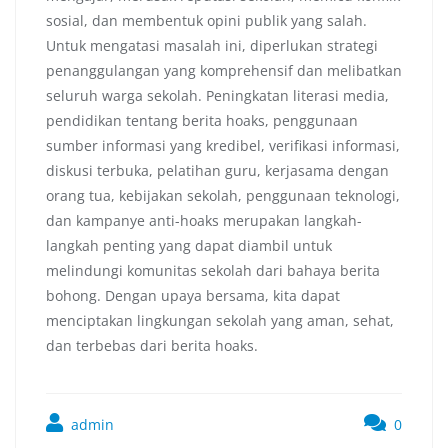
sosial, dan membentuk opini publik yang salah.
Untuk mengatasi masalah ini, diperlukan strategi
penanggulangan yang komprehensif dan melibatkan
seluruh warga sekolah. Peningkatan literasi media,
pendidikan tentang berita hoaks, penggunaan
sumber informasi yang kredibel, verifikasi informasi,
diskusi terbuka, pelatihan guru, kerjasama dengan
orang tua, kebijakan sekolah, penggunaan teknologi,
dan kampanye anti-hoaks merupakan langkah-
langkah penting yang dapat diambil untuk
melindungi komunitas sekolah dari bahaya berita
bohong. Dengan upaya bersama, kita dapat
menciptakan lingkungan sekolah yang aman, sehat,
dan terbebas dari berita hoaks.
admin
0