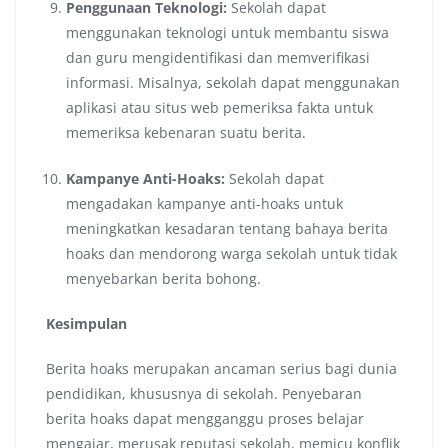
Penggunaan Teknologi:
Sekolah dapat
menggunakan teknologi untuk membantu siswa
dan guru mengidentifikasi dan memverifikasi
informasi. Misalnya, sekolah dapat menggunakan
aplikasi atau situs web pemeriksa fakta untuk
memeriksa kebenaran suatu berita.
Kampanye Anti-Hoaks:
Sekolah dapat
mengadakan kampanye anti-hoaks untuk
meningkatkan kesadaran tentang bahaya berita
hoaks dan mendorong warga sekolah untuk tidak
menyebarkan berita bohong.
Kesimpulan
Berita hoaks merupakan ancaman serius bagi dunia
pendidikan, khususnya di sekolah. Penyebaran
berita hoaks dapat mengganggu proses belajar
mengajar, merusak reputasi sekolah, memicu konflik