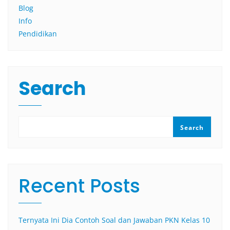
Blog
Info
Pendidikan
Search
Search
Recent Posts
Ternyata Ini Dia Contoh Soal dan Jawaban PKN Kelas 10