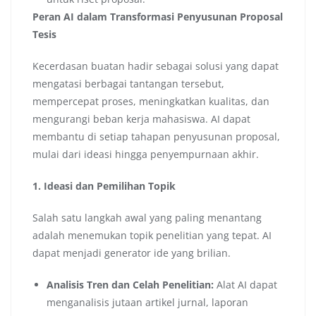
Peran AI dalam Transformasi Penyusunan Proposal
Tesis
Kecerdasan buatan hadir sebagai solusi yang dapat
mengatasi berbagai tantangan tersebut,
mempercepat proses, meningkatkan kualitas, dan
mengurangi beban kerja mahasiswa. AI dapat
membantu di setiap tahapan penyusunan proposal,
mulai dari ideasi hingga penyempurnaan akhir.
1. Ideasi dan Pemilihan Topik
Salah satu langkah awal yang paling menantang
adalah menemukan topik penelitian yang tepat. AI
dapat menjadi generator ide yang brilian.
Analisis Tren dan Celah Penelitian:
Alat AI dapat
menganalisis jutaan artikel jurnal, laporan