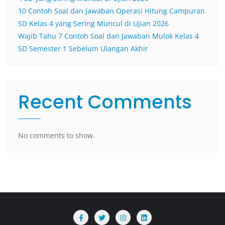
10 Contoh Soal dan Jawaban Operasi Hitung Campuran
SD Kelas 4 yang Sering Muncul di Ujian 2026
Wajib Tahu 7 Contoh Soal dan Jawaban Mulok Kelas 4
SD Semester 1 Sebelum Ulangan Akhir
Recent Comments
No comments to show.