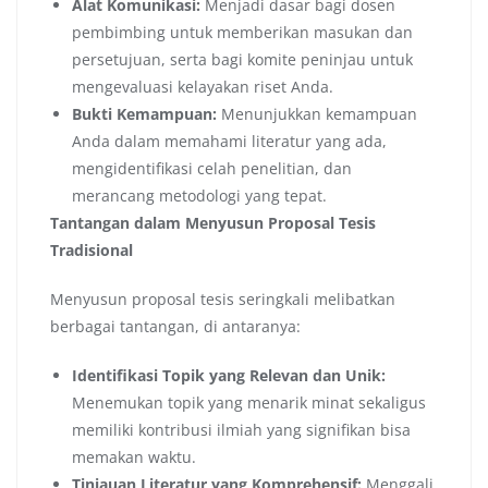
Alat Komunikasi:
Menjadi dasar bagi dosen
pembimbing untuk memberikan masukan dan
persetujuan, serta bagi komite peninjau untuk
mengevaluasi kelayakan riset Anda.
Bukti Kemampuan:
Menunjukkan kemampuan
Anda dalam memahami literatur yang ada,
mengidentifikasi celah penelitian, dan
merancang metodologi yang tepat.
Tantangan dalam Menyusun Proposal Tesis
Tradisional
Menyusun proposal tesis seringkali melibatkan
berbagai tantangan, di antaranya:
Identifikasi Topik yang Relevan dan Unik:
Menemukan topik yang menarik minat sekaligus
memiliki kontribusi ilmiah yang signifikan bisa
memakan waktu.
Tinjauan Literatur yang Komprehensif:
Menggali