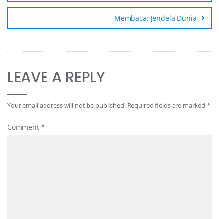
Membaca: Jendela Dunia
LEAVE A REPLY
Your email address will not be published.
Required fields are marked
*
Comment
*