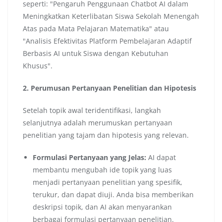
seperti: "Pengaruh Penggunaan Chatbot AI dalam
Meningkatkan Keterlibatan Siswa Sekolah Menengah
Atas pada Mata Pelajaran Matematika" atau
"Analisis Efektivitas Platform Pembelajaran Adaptif
Berbasis AI untuk Siswa dengan Kebutuhan
Khusus".
2. Perumusan Pertanyaan Penelitian dan Hipotesis
Setelah topik awal teridentifikasi, langkah
selanjutnya adalah merumuskan pertanyaan
penelitian yang tajam dan hipotesis yang relevan.
Formulasi Pertanyaan yang Jelas:
AI dapat
membantu mengubah ide topik yang luas
menjadi pertanyaan penelitian yang spesifik,
terukur, dan dapat diuji. Anda bisa memberikan
deskripsi topik, dan AI akan menyarankan
berbagai formulasi pertanyaan penelitian.