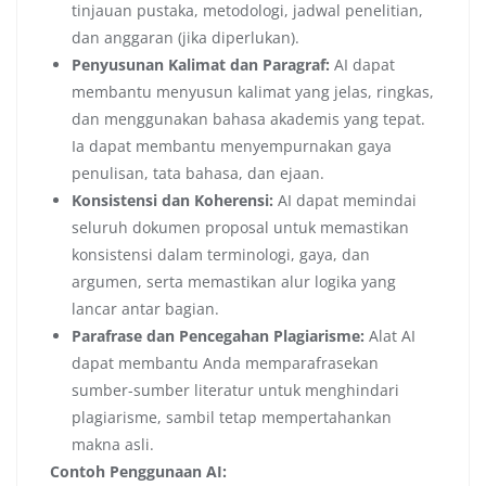
tinjauan pustaka, metodologi, jadwal penelitian,
dan anggaran (jika diperlukan).
Penyusunan Kalimat dan Paragraf:
AI dapat
membantu menyusun kalimat yang jelas, ringkas,
dan menggunakan bahasa akademis yang tepat.
Ia dapat membantu menyempurnakan gaya
penulisan, tata bahasa, dan ejaan.
Konsistensi dan Koherensi:
AI dapat memindai
seluruh dokumen proposal untuk memastikan
konsistensi dalam terminologi, gaya, dan
argumen, serta memastikan alur logika yang
lancar antar bagian.
Parafrase dan Pencegahan Plagiarisme:
Alat AI
dapat membantu Anda memparafrasekan
sumber-sumber literatur untuk menghindari
plagiarisme, sambil tetap mempertahankan
makna asli.
Contoh Penggunaan AI: