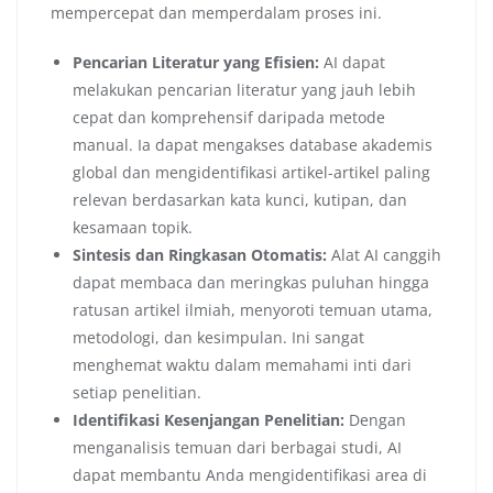
mempercepat dan memperdalam proses ini.
Pencarian Literatur yang Efisien:
AI dapat
melakukan pencarian literatur yang jauh lebih
cepat dan komprehensif daripada metode
manual. Ia dapat mengakses database akademis
global dan mengidentifikasi artikel-artikel paling
relevan berdasarkan kata kunci, kutipan, dan
kesamaan topik.
Sintesis dan Ringkasan Otomatis:
Alat AI canggih
dapat membaca dan meringkas puluhan hingga
ratusan artikel ilmiah, menyoroti temuan utama,
metodologi, dan kesimpulan. Ini sangat
menghemat waktu dalam memahami inti dari
setiap penelitian.
Identifikasi Kesenjangan Penelitian:
Dengan
menganalisis temuan dari berbagai studi, AI
dapat membantu Anda mengidentifikasi area di