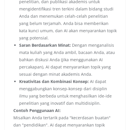
penelitian, dan publikasi akademis untuk
mengidentifikasi tren terkini dalam bidang studi
Anda dan menemukan celah-celah penelitian
yang belum terjamah. Anda bisa memberikan
kata kunci umum, dan AI akan menyarankan topik
yang potensial.
Saran Berdasarkan Minat:
Dengan menganalisis
mata kuliah yang Anda ambil, bacaan Anda, atau
bahkan diskusi Anda (jika menggunakan AI
percakapan), AI dapat menyarankan topik yang
sesuai dengan minat akademis Anda.
Kreativitas dan Kombinasi Konsep:
AI dapat
menggabungkan konsep-konsep dari disiplin
ilmu yang berbeda untuk menghasilkan ide-ide
penelitian yang inovatif dan multidisiplin.
Contoh Penggunaan AI:
Misalkan Anda tertarik pada "kecerdasan buatan"
dan "pendidikan". AI dapat menyarankan topik