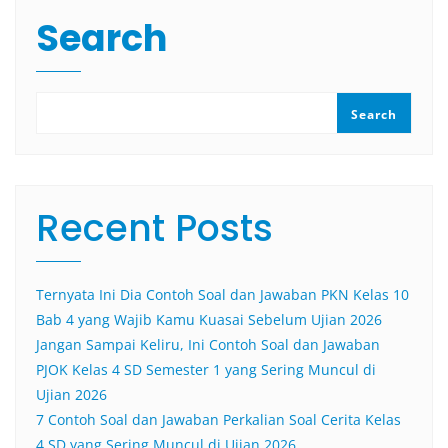
Search
Search
Recent Posts
Ternyata Ini Dia Contoh Soal dan Jawaban PKN Kelas 10
Bab 4 yang Wajib Kamu Kuasai Sebelum Ujian 2026
Jangan Sampai Keliru, Ini Contoh Soal dan Jawaban
PJOK Kelas 4 SD Semester 1 yang Sering Muncul di
Ujian 2026
7 Contoh Soal dan Jawaban Perkalian Soal Cerita Kelas
4 SD yang Sering Muncul di Ujian 2026