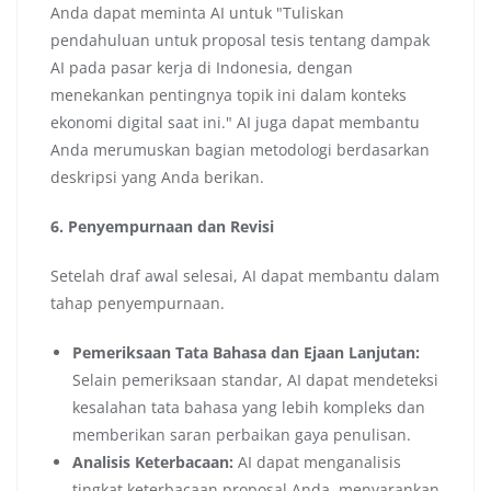
Anda dapat meminta AI untuk "Tuliskan
pendahuluan untuk proposal tesis tentang dampak
AI pada pasar kerja di Indonesia, dengan
menekankan pentingnya topik ini dalam konteks
ekonomi digital saat ini." AI juga dapat membantu
Anda merumuskan bagian metodologi berdasarkan
deskripsi yang Anda berikan.
6. Penyempurnaan dan Revisi
Setelah draf awal selesai, AI dapat membantu dalam
tahap penyempurnaan.
Pemeriksaan Tata Bahasa dan Ejaan Lanjutan:
Selain pemeriksaan standar, AI dapat mendeteksi
kesalahan tata bahasa yang lebih kompleks dan
memberikan saran perbaikan gaya penulisan.
Analisis Keterbacaan:
AI dapat menganalisis
tingkat keterbacaan proposal Anda, menyarankan