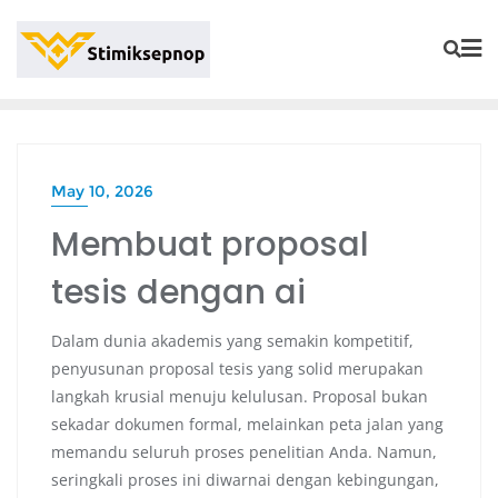
May 10, 2026
Membuat proposal
tesis dengan ai
Dalam dunia akademis yang semakin kompetitif,
penyusunan proposal tesis yang solid merupakan
langkah krusial menuju kelulusan. Proposal bukan
sekadar dokumen formal, melainkan peta jalan yang
memandu seluruh proses penelitian Anda. Namun,
seringkali proses ini diwarnai dengan kebingungan,