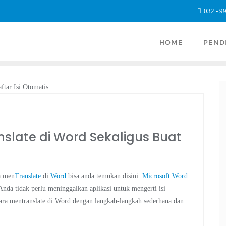
032 - 9
HOME
PEND
nslate di Word Sekaligus Buat
ra men
Translate
di
Word
bisa anda temukan disini.
Microsoft Word
Anda tidak perlu meninggalkan aplikasi untuk mengerti isi
ara mentranslate di Word dengan langkah-langkah sederhana dan