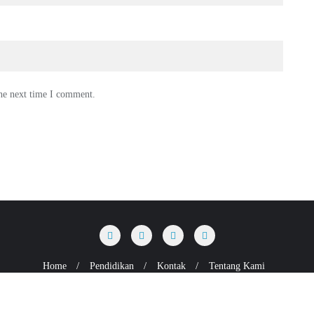
the next time I comment.
Home
Pendidikan
Kontak
Tentang Kami
timiksepnop.ac.id . All rights reserved.
Powered by
WordPress
&
Designed 