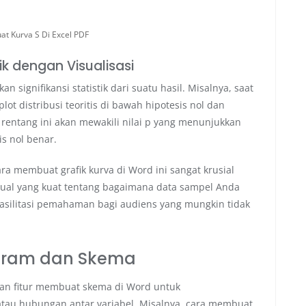
t Kurva S Di Excel PDF
tik dengan Visualisasi
 signifikansi statistik dari suatu hasil. Misalnya, saat
ot distribusi teoritis di bawah hipotesis nol dan
ar rentang ini akan mewakili nilai p yang menunjukkan
is nol benar.
cara membuat grafik kurva di Word ini sangat krusial
isual yang kuat tentang bagaimana data sampel Anda
fasilitasi pemahaman bagi audiens yang mungkin tidak
gram dan Skema
kan fitur membuat skema di Word untuk
 atau hubungan antar variabel. Misalnya, cara membuat