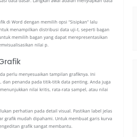
sasi data dasar. Langkah awal adalah menyiapkan data
fik di Word dengan memilih opsi “Sisipkan” lalu
untuk menampilkan distribusi data uji-t, seperti bagan
g untuk memilih bagan yang dapat merepresentasikan
mvisualisasikan nilai p.
rafik
nda perlu menyesuaikan tampilan grafiknya. Ini
an penanda pada titik-titik data penting. Anda juga
nunjukkan nilai kritis, rata-rata sampel, atau nilai
an perhatian pada detail visual. Pastikan label jelas
ar grafik mudah dipahami. Untuk membuat garis kurva
engeditan grafik sangat membantu.