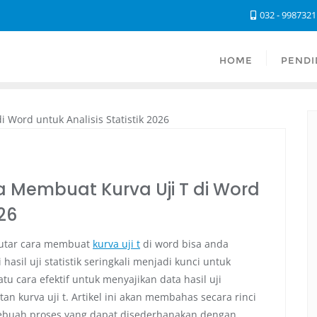
032 - 998732
HOME
PENDI
 Membuat Kurva Uji T di Word
026
eputar cara membuat
kurva uji t
di word bisa anda
si hasil uji statistik seringkali menjadi kunci untuk
cara efektif untuk menyajikan data hasil uji
tan kurva uji t. Artikel ini akan membahas secara rinci
sebuah proses yang dapat disederhanakan dengan